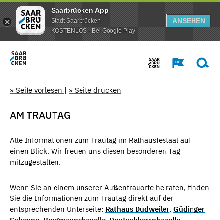
Saarbrücken App
ANSEHEN
Stadt Saarbrücken
KOSTENLOS - Bei Google Play
» Seite vorlesen
|
» Seite drucken
AM TRAUTAG
Alle Informationen zum Trautag im Rathausfestaal auf
einen Blick. Wir freuen uns diesen besonderen Tag
mitzugestalten.
Wenn Sie an einem unserer Außentrauorte heiraten, finden
Sie die Informationen zum Trautag direkt auf der
entsprechenden Unterseite:
Rathaus Dudweiler
,
Güdinger
Scheune
,
Bergmannskapelle
,
Deutschherrnkapelle
.