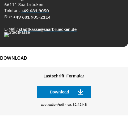
66111 Saarbrücken
Telefon:
+49 681 9050
Fax:
+49 681 905-2114
E-Mail:
stadtkasse@saarbruecken.de
DOWNLOAD
Lastschrift-Formular
Download
application/pdf - ca. 82,42 KB