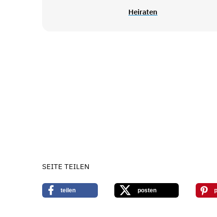
Heiraten
SEITE TEILEN
teilen
posten
p