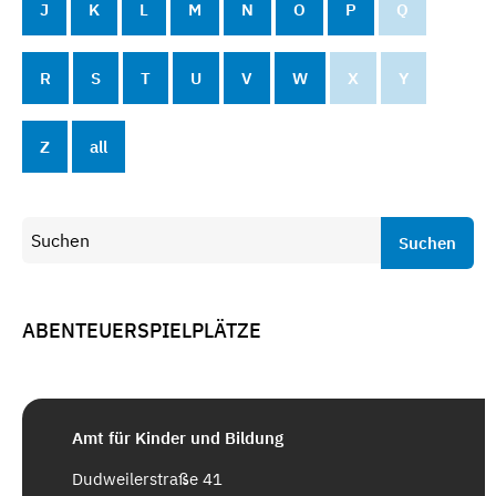
J
K
L
M
N
O
P
Q
R
S
T
U
V
W
X
Y
Z
all
Suchen
ABENTEUERSPIELPLÄTZE
Amt für Kinder und Bildung
Dudweilerstraße 41