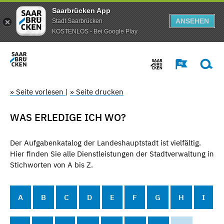
Saarbrücken App
ANSEHEN
Stadt Saarbrücken
KOSTENLOS - Bei Google Play
» Seite vorlesen
|
» Seite drucken
WAS ERLEDIGE ICH WO?
Der Aufgabenkatalog der Landeshauptstadt ist vielfältig.
Hier finden Sie alle Dienstleistungen der Stadtverwaltung in
Stichworten von A bis Z.
A
B
C
D
E
F
G
H
I