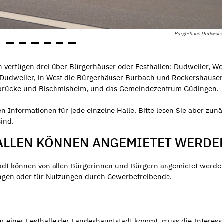
Bürgerhaus Dudweiler
n verfügen drei über Bürgerhäuser oder Festhallen: Dudweiler, W
s Dudweiler, in West die Bürgerhäuser Burbach und Rockershause
afbrücke und Bischmisheim, und das Gemeindezentrum Güdingen.
en Informationen für jede einzelne Halle. Bitte lesen Sie aber zun
sind.
ALLEN KÖNNEN ANGEMIETET WERDE
adt können von allen Bürgerinnen und Bürgern angemietet werde
tzungen oder für Nutzungen durch Gewerbetreibende.
r einer Festhalle der Landeshauptstadt kommt, muss die Interess