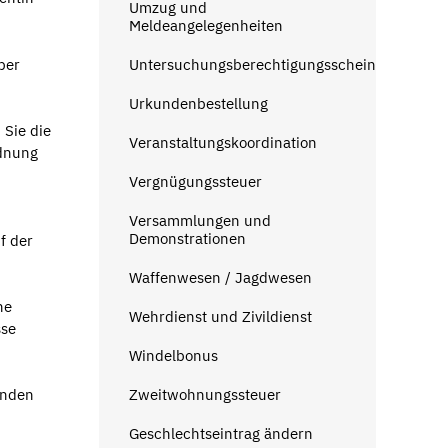
Umzug und
Meldeangelegenheiten
Untersuchungsberechtigungsschein
ber
Urkundenbestellung
 Sie die
Veranstaltungskoordination
rdnung
Vergnügungssteuer
Versammlungen und
Demonstrationen
f der
Waffenwesen / Jagdwesen
ne
Wehrdienst und Zivildienst
sse
Windelbonus
Zweitwohnungssteuer
inden
Geschlechtseintrag ändern