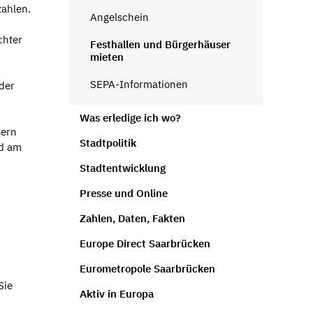
zahlen.
Angelschein
chter
Festhallen und Bürgerhäuser
mieten
SEPA-Informationen
der
Was erledige ich wo?
sern
Stadtpolitik
nd am
Stadtentwicklung
Presse und Online
Zahlen, Daten, Fakten
Europe Direct Saarbrücken
Eurometropole Saarbrücken
Sie
Aktiv in Europa