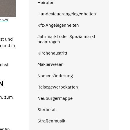
Heiraten
Hundesteuerangelegenheiten
 - LHS
Kfz-Angelegenheiten
Jahrmarkt oder Spezialmarkt
est und
beantragen
n und in
Kirchenaustritt
Maklerwesen
ächst
Namensänderung
N
Reisegewerbekarten
n, zum
Neubürgermappe
Sterbefall
Straßenmusik
entin