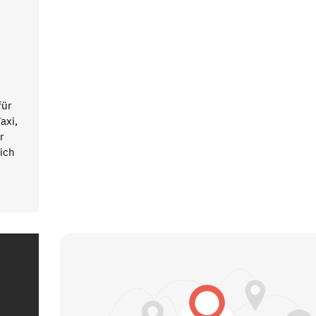
für
axi,
r
ich