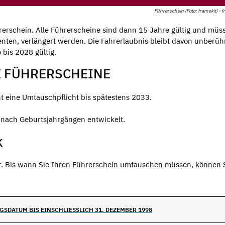
Führerschein (Foto: framekit) - f
erschein. Alle Führerscheine sind dann 15 Jahre gültig und müs
ten, verlängert werden. Die Fahrerlaubnis bleibt davon unberüh
 bis 2028 gültig.
E FÜHRERSCHEINE
ht eine Umtauschpflicht bis spätestens 2033.
t nach Geburtsjahrgängen entwickelt.
K
it. Bis wann Sie Ihren Führerschein umtauschen müssen, können 
SDATUM BIS EINSCHLIESSLICH 31. DEZEMBER 1998