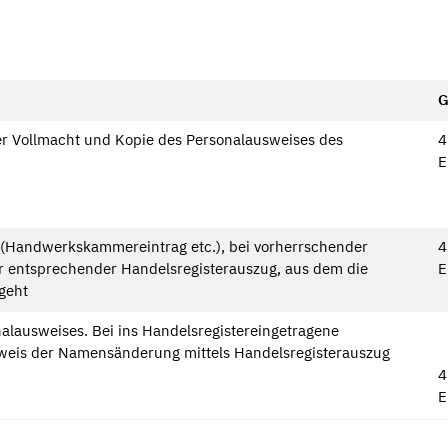
G
der Vollmacht und Kopie des Personalausweises des
4
E
e (Handwerkskammereintrag etc.), bei vorherrschender
4
er entsprechender Handelsregisterauszug, aus dem die
E
geht
nalausweises. Bei ins Handelsregistereingetragene
weis der Namensänderung mittels Handelsregisterauszug
4
E