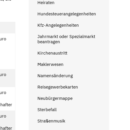
Heiraten
Hundesteuerangelegenheiten
Kfz-Angelegenheiten
Jahrmarkt oder Spezialmarkt
uro
beantragen
Kirchenaustritt
Maklerwesen
uro
Namensänderung
Reisegewerbekarten
uro
Neubürgermappe
chafter
Sterbefall
uro
Straßenmusik
chafter