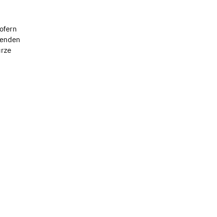
ofern
denden
urze