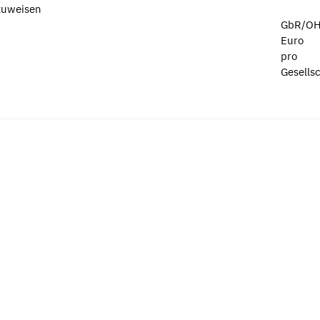
zuweisen
GbR/OH
Euro
pro
Gesells