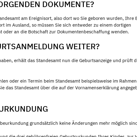
ESORGENDEN DOKUMENTE?
ndesamt am Ereignisort, also dort wo Sie geboren wurden, Ihre 
ort im Ausland, so müssen Sie sich entweder zu einem dortigen
t oder an die Botschaft zur Dokumentenbeschaffung wenden.
BURTSANMELDUNG WEITER?
en, erhält das Standesamt nun die Geburtsanzeige und prüft d
hlen oder ein Termin beim Standesamt beispielsweise im Rahmen
d Sie das Standesamt über die auf der Vornamenserklärung angeg
EURKUNDUNG
tsbeurkundung grundsätzlich keine Änderungen mehr möglich sind
ung die drei gebührenfreien Geburtsurkunden Ihres Kindes, zur 