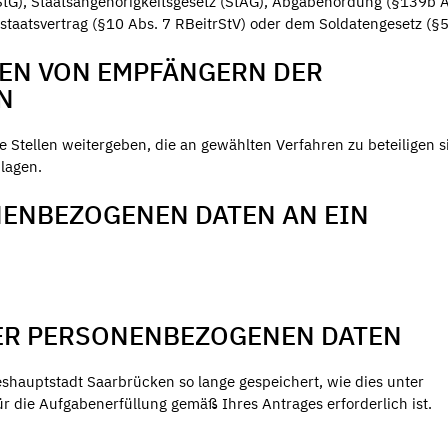
tG), Staatsangehörigkeitsgesetz (StAG), Abgabenordung (§139b 
taatsvertrag (§10 Abs. 7 RBeitrStV) oder dem Soldatengesetz (§5
EN VON EMPFÄNGERN DER
N
Stellen weitergeben, die an gewählten Verfahren zu beteiligen s
dlagen.
ENBEZOGENEN DATEN AN EIN
ER PERSONENBEZOGENEN DATEN
hauptstadt Saarbrücken so lange gespeichert, wie dies unter
r die Aufgabenerfüllung gemäß Ihres Antrages erforderlich ist.