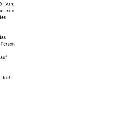
O i.V.m.
iese im
des
das
 Person
 auf
jedoch