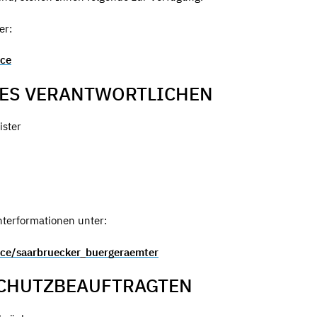
er:
ice
DES VERANTWORTLICHEN
ster
nterformationen unter:
ice/saarbruecker_buergeraemter
SCHUTZBEAUFTRAGTEN