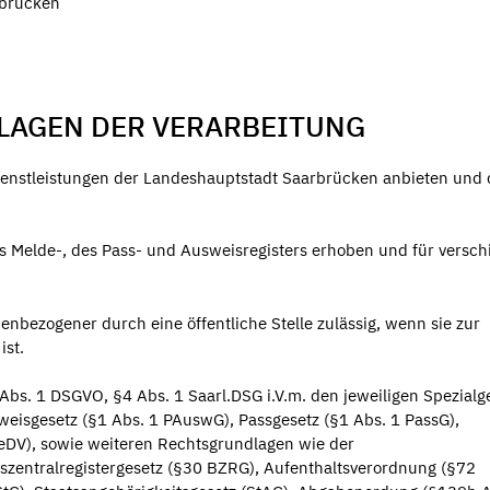
rbrücken
LAGEN DER VERARBEITUNG
Dienstleistungen der Landeshauptstadt Saarbrücken anbieten und
s Melde-, des Pass- und Ausweisregisters erhoben und für versc
enbezogener durch eine öffentliche Stelle zulässig, wenn sie zur
ist.
Abs. 1 DSGVO, §4 Abs. 1 Saarl.DSG i.V.m. den jeweiligen Spezialg
isgesetz (§1 Abs. 1 PAuswG), Passgesetz (§1 Abs. 1 PassG),
DV), sowie weiteren Rechtsgrundlagen wie der
entralregistergesetz (§30 BZRG), Aufenthaltsverordnung (§72