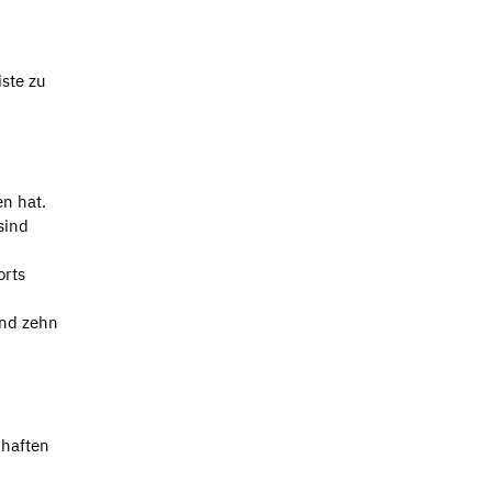
ste zu
n hat.
sind
orts
ind zehn
nhaften