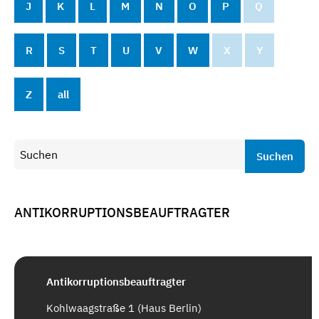
J
K
L
M
N
O
P
Q
R
S
T
U
V
W
X
Y
Z
all
Suchen
ANTIKORRUPTIONSBEAUFTRAGTER
Antikorruptionsbeauftragter
Kohlwaagstraße 1 (Haus Berlin)