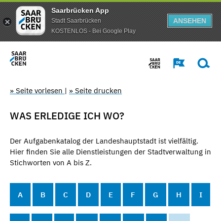
Saarbrücken App
ANSEHEN
Stadt Saarbrücken
KOSTENLOS - Bei Google Play
» Seite vorlesen
|
» Seite drucken
WAS ERLEDIGE ICH WO?
Der Aufgabenkatalog der Landeshauptstadt ist vielfältig.
Hier finden Sie alle Dienstleistungen der Stadtverwaltung in
Stichworten von A bis Z.
A
B
C
D
E
F
G
H
I