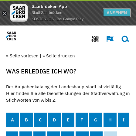
Saarbrücken App
ANSEHEN
Stadt Saarbrücken
KOSTENLOS - Bei Google Play
» Seite vorlesen
|
» Seite drucken
WAS ERLEDIGE ICH WO?
Der Aufgabenkatalog der Landeshauptstadt ist vielfältig.
Hier finden Sie alle Dienstleistungen der Stadtverwaltung in
Stichworten von A bis Z.
A
B
C
D
E
F
G
H
I