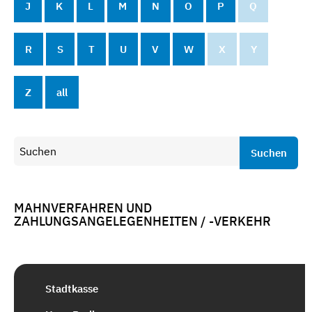
J
K
L
M
N
O
P
Q
R
S
T
U
V
W
X
Y
Z
all
Suchen
MAHNVERFAHREN UND
ZAHLUNGSANGELEGENHEITEN / -VERKEHR
Stadtkasse