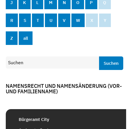
J
K
L
M
N
O
P
Q
R
S
T
U
V
W
X
Y
Z
all
Suchen
NAMENSRECHT UND NAMENSÄNDERUNG (VOR-
UND FAMILIENNAME)
Bürgeramt City