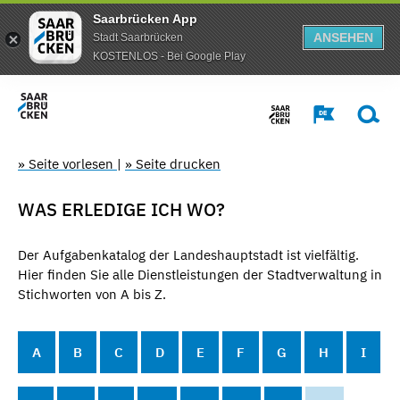
Saarbrücken App
ANSEHEN
Stadt Saarbrücken
KOSTENLOS - Bei Google Play
» Seite vorlesen
|
» Seite drucken
WAS ERLEDIGE ICH WO?
Der Aufgabenkatalog der Landeshauptstadt ist vielfältig.
Hier finden Sie alle Dienstleistungen der Stadtverwaltung in
Stichworten von A bis Z.
A
B
C
D
E
F
G
H
I