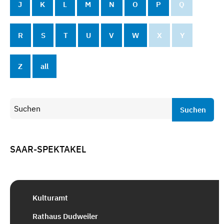
J
K
L
M
N
O
P
Q
R
S
T
U
V
W
X
Y
Z
all
Suchen
SAAR-SPEKTAKEL
Kulturamt
Rathaus Dudweiler