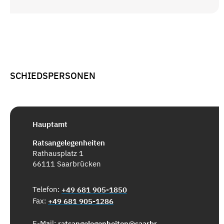
SCHIEDSPERSONEN
Hauptamt
Ratsangelegenheiten
Rathausplatz 1
66111 Saarbrücken
Telefon:
+49 681 905-1850
Fax:
+49 681 905-1286
E-Mail:
ratsangelegenheiten@saarbruecken.de