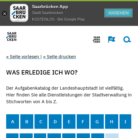
Saarbrücken App
ANSEHEN
Stadt Saarbrücken
KOSTENLOS - Bei Google Play
» Seite vorlesen
|
» Seite drucken
WAS ERLEDIGE ICH WO?
Der Aufgabenkatalog der Landeshauptstadt ist vielfältig.
Hier finden Sie alle Dienstleistungen der Stadtverwaltung in
Stichworten von A bis Z.
A
B
C
D
E
F
G
H
I