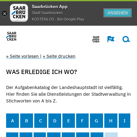
Saarbrücken App
ANSEHEN
Stadt Saarbrücken
KOSTENLOS - Bei Google Play
» Seite vorlesen
|
» Seite drucken
WAS ERLEDIGE ICH WO?
Der Aufgabenkatalog der Landeshauptstadt ist vielfältig.
Hier finden Sie alle Dienstleistungen der Stadtverwaltung in
Stichworten von A bis Z.
A
B
C
D
E
F
G
H
I