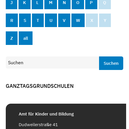
J
K
L
M
N
O
P
Q
R
S
T
U
V
W
X
Y
Z
all
Suchen
GANZTAGSGRUNDSCHULEN
Amt für Kinder und Bildung
Dudweilerstraße 41