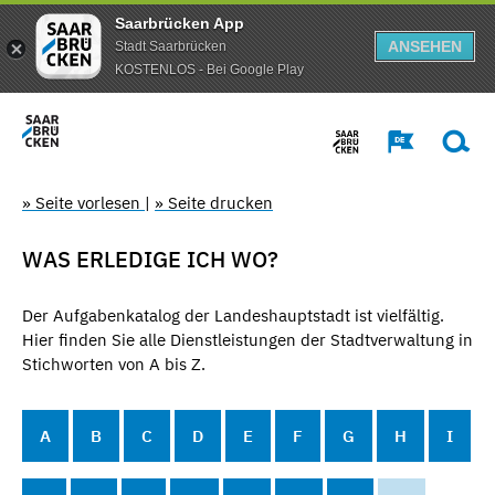
Saarbrücken App
ANSEHEN
Stadt Saarbrücken
KOSTENLOS - Bei Google Play
» Seite vorlesen
|
» Seite drucken
WAS ERLEDIGE ICH WO?
Der Aufgabenkatalog der Landeshauptstadt ist vielfältig.
Hier finden Sie alle Dienstleistungen der Stadtverwaltung in
Stichworten von A bis Z.
A
B
C
D
E
F
G
H
I