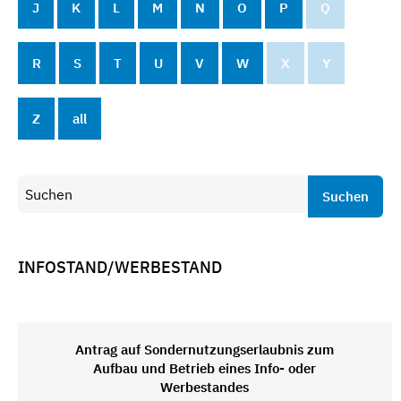
J
K
L
M
N
O
P
Q
R
S
T
U
V
W
X
Y
Z
all
Suchen
INFOSTAND/WERBESTAND
Antrag auf Sondernutzungserlaubnis zum
Aufbau und Betrieb eines Info- oder
Werbestandes