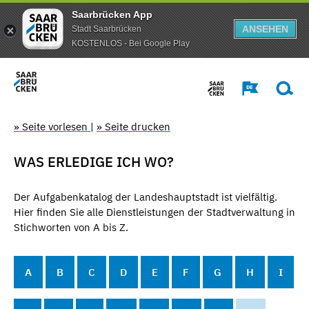
Saarbrücken App
ANSEHEN
Stadt Saarbrücken
KOSTENLOS - Bei Google Play
» Seite vorlesen
|
» Seite drucken
WAS ERLEDIGE ICH WO?
Der Aufgabenkatalog der Landeshauptstadt ist vielfältig.
Hier finden Sie alle Dienstleistungen der Stadtverwaltung in
Stichworten von A bis Z.
A
B
C
D
E
F
G
H
I