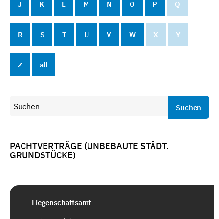
J
K
L
M
N
O
P
Q
R
S
T
U
V
W
X
Y
Z
all
Suchen
PACHTVERTRÄGE (UNBEBAUTE STÄDT.
GRUNDSTÜCKE)
Liegenschaftsamt