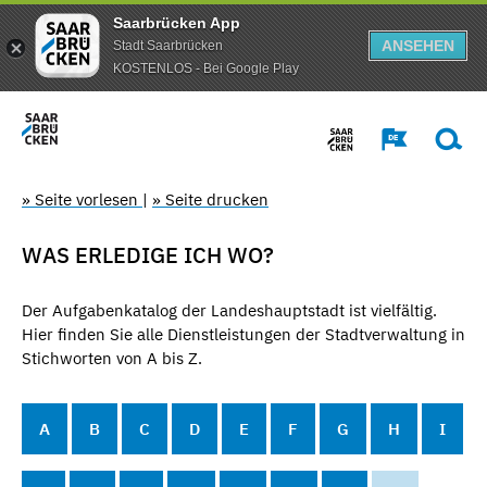
Saarbrücken App
ANSEHEN
Stadt Saarbrücken
KOSTENLOS - Bei Google Play
» Seite vorlesen
|
» Seite drucken
WAS ERLEDIGE ICH WO?
Der Aufgabenkatalog der Landeshauptstadt ist vielfältig.
Hier finden Sie alle Dienstleistungen der Stadtverwaltung in
Stichworten von A bis Z.
A
B
C
D
E
F
G
H
I