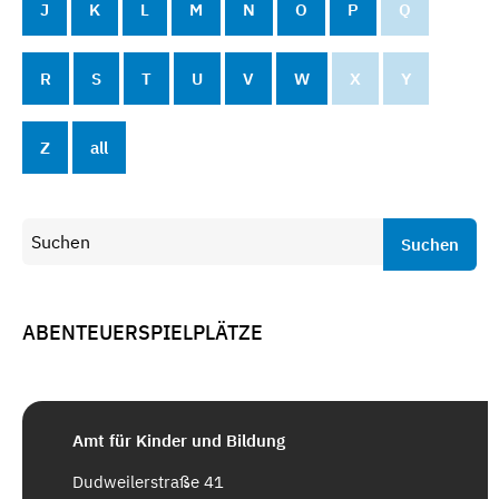
J
K
L
M
N
O
P
Q
R
S
T
U
V
W
X
Y
Z
all
Suchen
ABENTEUERSPIELPLÄTZE
Amt für Kinder und Bildung
Dudweilerstraße 41