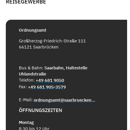
REISEGEWERBE
Ordnungsamt
Großherzog-Friedrich-Straße 111
66121 Saarbrücken
Bus & Bahn:
Saarbahn, Haltestelle
Uhlandstraße
Telefon:
+49 681 9050
Fax:
+49 681 905-3579
E-Mail:
ordnungsamt@saarbruecken.de
ÖFFNUNGSZEITEN
Montag
8.30 bis 12 Uhr