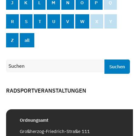
J
K
L
M
N
O
P
Q
R
S
T
U
V
W
X
Y
Z
all
Suchen
RADSPORTVERANSTALTUNGEN
Ordnungsamt
Großherzog-Friedrich-Straße 111