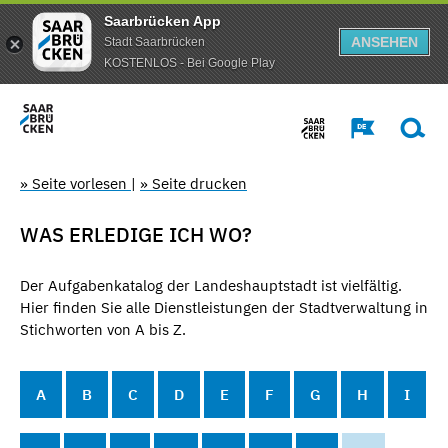
Saarbrücken App
ANSEHEN
Stadt Saarbrücken
KOSTENLOS - Bei Google Play
» Seite vorlesen
|
» Seite drucken
WAS ERLEDIGE ICH WO?
Der Aufgabenkatalog der Landeshauptstadt ist vielfältig.
Hier finden Sie alle Dienstleistungen der Stadtverwaltung in
Stichworten von A bis Z.
A
B
C
D
E
F
G
H
I