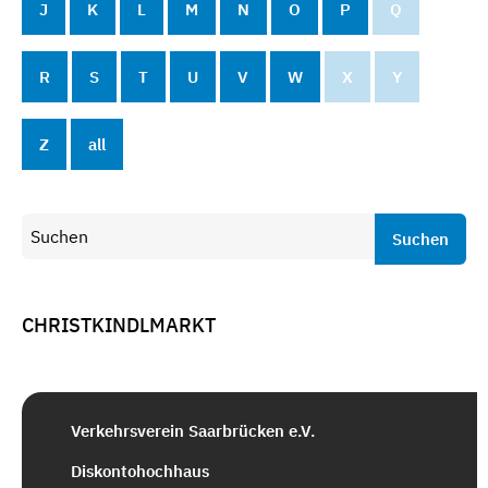
J
K
L
M
N
O
P
Q
R
S
T
U
V
W
X
Y
Z
all
Suchen
CHRISTKINDLMARKT
Verkehrsverein Saarbrücken e.V.
Diskontohochhaus