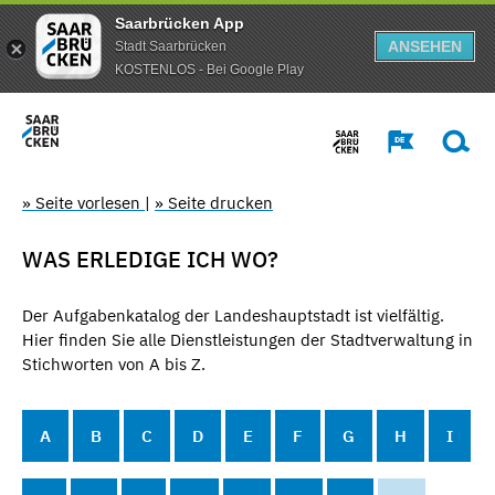
Saarbrücken App
ANSEHEN
Stadt Saarbrücken
KOSTENLOS - Bei Google Play
» Seite vorlesen
|
» Seite drucken
WAS ERLEDIGE ICH WO?
Der Aufgabenkatalog der Landeshauptstadt ist vielfältig.
Hier finden Sie alle Dienstleistungen der Stadtverwaltung in
Stichworten von A bis Z.
A
B
C
D
E
F
G
H
I