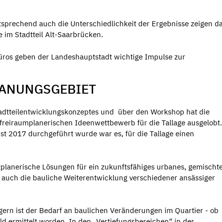
ntsprechend auch die Unterschiedlichkeit der Ergebnisse zeigen da
 im Stadtteil Alt-Saarbrücken.
ros geben der Landeshauptstadt wichtige Impulse zur
LANUNGSGEBIET
adtteilentwicklungskonzeptes und über den Workshop hat die
reiraumplanerischen Ideenwettbewerb für die Tallage ausgelobt.
st 2017 durchgeführt wurde war es, für die Tallage einen
tplanerische Lösungen für ein zukunftsfähiges urbanes, gemischte
e auch die bauliche Weiterentwicklung verschiedener ansässiger
gern ist der Bedarf an baulichen Veränderungen im Quartier - ob
 ermittelt worden. In den „Vertiefungsbereichen“ in der