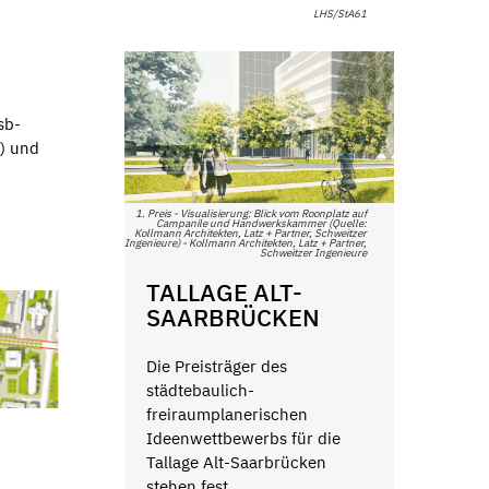
LHS/StA61
sb-
.) und
1. Preis - Visualisierung: Blick vom Roonplatz auf
Campanile und Handwerkskammer (Quelle:
Kollmann Architekten, Latz + Partner, Schweitzer
Ingenieure) - Kollmann Architekten, Latz + Partner,
Schweitzer Ingenieure
TALLAGE ALT-
SAARBRÜCKEN
Die Preisträger des
städtebaulich-
freiraumplanerischen
Ideenwettbewerbs für die
Tallage Alt-Saarbrücken
stehen fest.