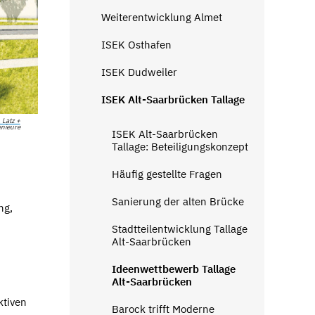
Weiterentwicklung Almet
ISEK Osthafen
ISEK Dudweiler
ISEK Alt-Saarbrücken Tallage
1. Preis - Lageplan mit Beschriftung (Quelle: Kollmann Architekten
 Latz +
enieure
ISEK Alt-Saarbrücken
Tallage: Beteiligungskonzept
Häufig gestellte Fragen
Sanierung der alten Brücke
ng,
Stadtteilentwicklung Tallage
Alt-Saarbrücken
Ideenwettbewerb Tallage
Alt-Saarbrücken
ktiven
Barock trifft Moderne