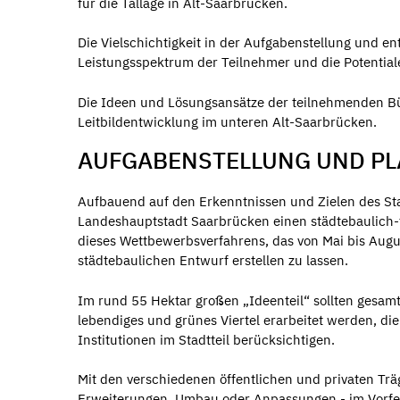
für die Tallage in Alt-Saarbrücken.
Die Vielschichtigkeit in der Aufgabenstellung und e
Leistungsspektrum der Teilnehmer und die Potentiale
Die Ideen und Lösungsansätze der teilnehmenden Bü
Leitbildentwicklung im unteren Alt-Saarbrücken.
AUFGABENSTELLUNG UND P
Aufbauend auf den Erkenntnissen und Zielen des St
Landeshauptstadt Saarbrücken einen städtebaulich-f
dieses Wettbewerbsverfahrens, das von Mai bis Augu
städtebaulichen Entwurf erstellen zu lassen.
Im rund 55 Hektar großen „Ideenteil“ sollten gesam
lebendiges und grünes Viertel erarbeitet werden, di
Institutionen im Stadtteil berücksichtigen.
Mit den verschiedenen öffentlichen und privaten Trä
Erweiterungen, Umbau oder Anpassungen - im Vorfeld