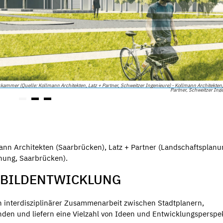
kammer (Quelle: Kollmann Architekten, Latz + Partner, Schweitzer Ingenieure) - Kollmann Architekten,
Partner, Schweitzer Ing
mann Architekten (Saarbrücken), Latz + Partner (Landschaftsplanu
nung, Saarbrücken).
ITBILDENTWICKLUNG
n interdisziplinärer Zusammenarbeit zwischen Stadtplanern,
den und liefern eine Vielzahl von Ideen und Entwicklungsperspe