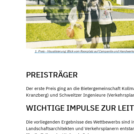
1. Preis - Visualisierung: Blick vom Roonplatz auf Campanile und Handwerks
PREISTRÄGER
Der erste Preis ging an die Bietergemeinschaft Koll
Kranzberg) und Schweitzer Ingenieure (Verkehrspla
WICHTIGE IMPULSE ZUR LE
Die vorliegenden Ergebnisse des Wettbewerbs sind i
Landschaftsarchitekten und Verkehrsplanern entstan