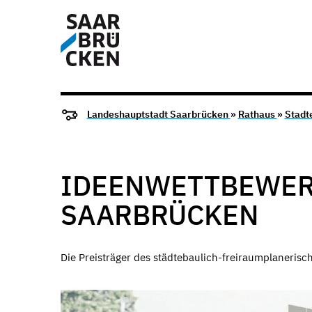
Landeshauptstadt Saarbrücken
»
Rathaus
»
Stadt
IDEENWETTBEWERB
SAARBRÜCKEN
Die Preisträger des städtebaulich-freiraumplanerisc