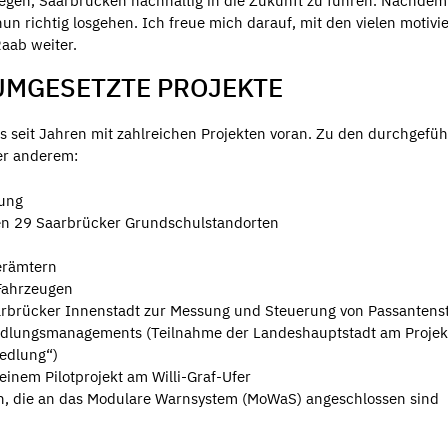
legen, Saarbrücken nachhaltig in die Zukunft zu führen. Nachdem
n richtig losgehen. Ich freue mich darauf, mit den vielen motivi
Raab weiter.
UMGESETZTE PROJEKTE
its seit Jahren mit zahlreichen Projekten voran. Zu den durchgefü
er anderem:
tung
len 29 Saarbrücker Grundschulstandorten
erämtern
 Fahrzeugen
aarbrücker Innenstadt zur Messung und Steuerung von Passanten
siedlungsmanagements (Teilnahme der Landeshauptstadt am Projek
iedlung“)
inem Pilotprojekt am Willi-Graf-Ufer
en, die an das Modulare Warnsystem (MoWaS) angeschlossen sind