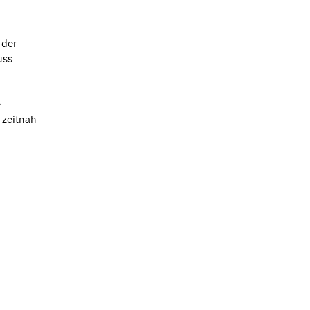
 der
uss
e
 zeitnah