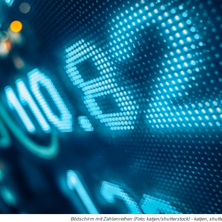
Bildschirm mit Zahlenreihen (Foto: katjen/shutterstock) - katjen, shutt