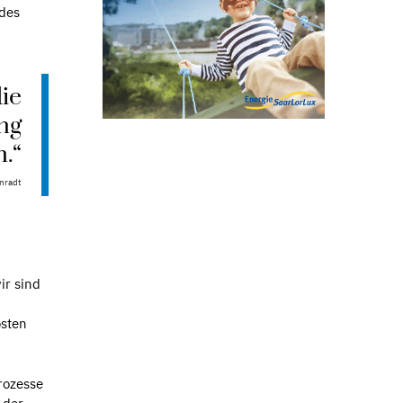
 des
die
ng
.“
nradt
ir sind
osten
rozesse