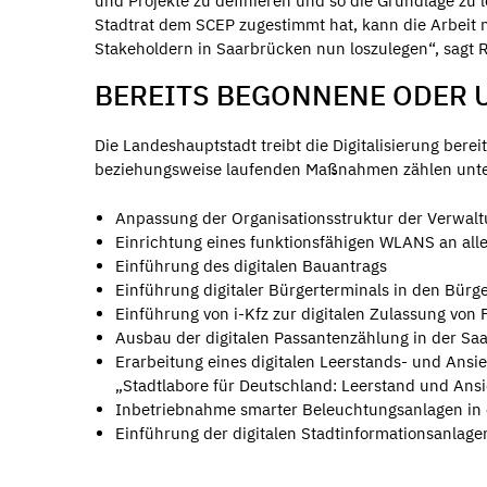
und Projekte zu definieren und so die Grundlage zu 
Stadtrat dem SCEP zugestimmt hat, kann die Arbeit nu
Stakeholdern in Saarbrücken nun loszulegen“, sagt 
BEREITS BEGONNENE ODER 
Die Landeshauptstadt treibt die Digitalisierung bere
beziehungsweise laufenden Maßnahmen zählen unt
Anpassung der Organisationsstruktur der Verwal
Einrichtung eines funktionsfähigen WLANS an al
Einführung des digitalen Bauantrags
Einführung digitaler Bürgerterminals in den Bürg
Einführung von i-Kfz zur digitalen Zulassung von
Ausbau der digitalen Passantenzählung in der S
Erarbeitung eines digitalen Leerstands- und An
„Stadtlabore für Deutschland: Leerstand und Ans
Inbetriebnahme smarter Beleuchtungsanlagen in e
Einführung der digitalen Stadtinformationsanlag