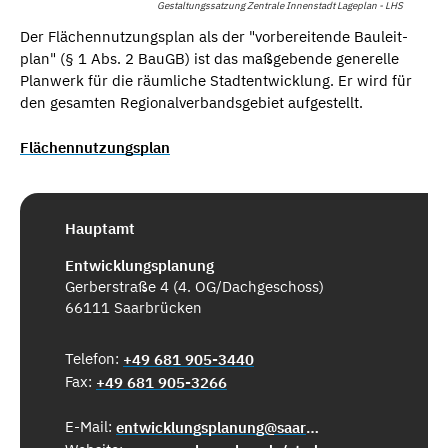
Gestaltungssatzung Zentrale Innenstadt Lageplan - LHS
Der Flächen­nut­­zungs­­­plan als der "vorbe­rei­ten­de Bauleit­­
plan" (§ 1 Abs. 2 BauGB) ist das maßgebende generelle
Planwerk für die räumliche Stadt­­ent­wick­­lung. Er wird für
den gesamten Regionalverbandsgebiet aufgestellt.
Flächennutzungsplan
Hauptamt
Entwicklungsplanung
Gerberstraße 4 (4. OG/Dachgeschoss)
66111 Saarbrücken
Telefon:
+49 681 905-3440
Fax:
+49 681 905-3266
E-Mail:
entwicklungsplanung@saarbruecken.de