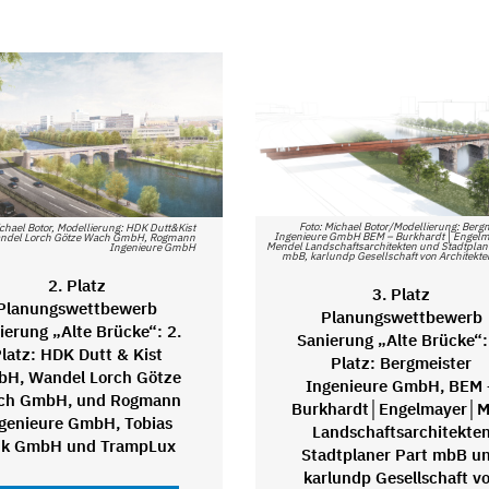
Foto: Michael Botor/Modellierung: Berg
ichael Botor, Modellierung: HDK Dutt&Kist
Ingenieure GmbH BEM – Burkhardt │Engelm
del Lorch Götze Wach GmbH, Rogmann
Mendel Landschaftsarchitekten und Stadtplan
Ingenieure GmbH
mbB, karlundp Gesellschaft von Architek
2. Platz
3. Platz
Planungswettbewerb
Planungswettbewerb
ierung „Alte Brücke“: 2.
Sanierung „Alte Brücke“:
latz: HDK Dutt & Kist
Platz: Bergmeister
H, Wandel Lorch Götze
Ingenieure GmbH, BEM 
ch GmbH, und Rogmann
Burkhardt│Engelmayer│M
genieure GmbH, Tobias
Landschaftsarchitekte
nk GmbH und TrampLux
Stadtplaner Part mbB u
karlundp Gesellschaft v