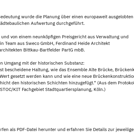
Bedeutung wurde die Planung über einen europaweit ausgelobten
ädtebaulichen Aufwertung durchgeführt.
 und von einem neunköpfigen Preisgericht aus Verwaltung und
n ein Team aus Sweco GmbH, Ferdinand Heide Architekt
rchitekten Bittkau-Bartfelder PartG mbB.
en Umgang mit der historischen Substanz:
ast bescheidene Haltung, wie das Ensemble Alte Brücke, Brückenk
Wert gesetzt werden kann und wie eine neue Brückenkonstruktio
chicht den historischen Schichten hinzugefügt.“ (Aus dem Protokol
 ASTOC/KIT Fachgebiet Stadtquartiersplanung, Köln.)
fen als PDF-Datei herunter und erfahren Sie Details zur jeweilig