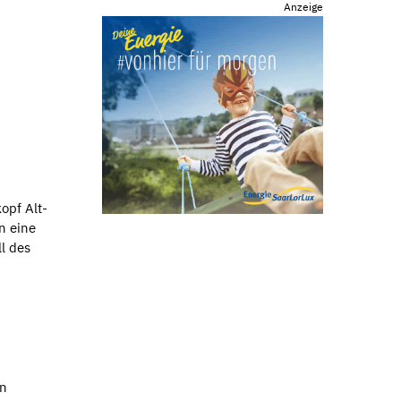
Anzeige
opf Alt-
n eine
l des
en