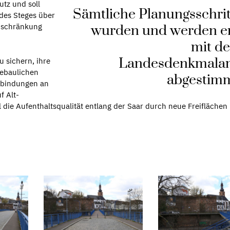
utz und soll
Sämtliche Planungsschrit
 des Steges über
nschränkung
wurden und werden e
mit d
Landesdenkmala
u sichern, ihre
tebaulichen
abgestimm
rbindungen an
f Alt-
l die Aufenthaltsqualität entlang der Saar durch neue Freiflächen