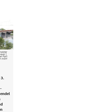
meister
ayer │
er Part
ten mbH
 3.
–
endel
n
nd
on