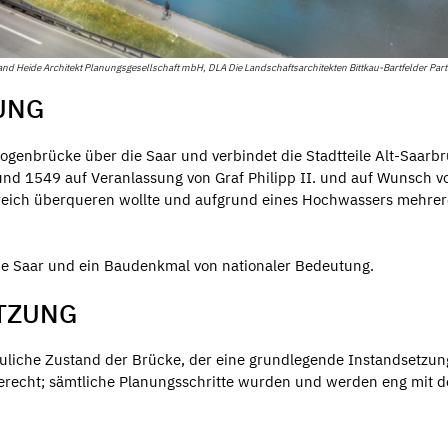
and Heide Architekt Planungsgesellschaft mbH, DLA Die Landschaftsarchitekten Bittkau-Bartfelder Pa
UNG
 Bogenbrücke über die Saar und verbindet die Stadtteile Alt-Saarb
und 1549 auf Veranlassung von Graf Philipp II. und auf Wunsch v
nkreich überqueren wollte und aufgrund eines Hochwassers mehrer
 die Saar und ein Baudenkmal von nationaler Bedeutung.
TZUNG
auliche Zustand der Brücke, der eine grundlegende Instandsetzun
erecht; sämtliche Planungsschritte wurden und werden eng mit 