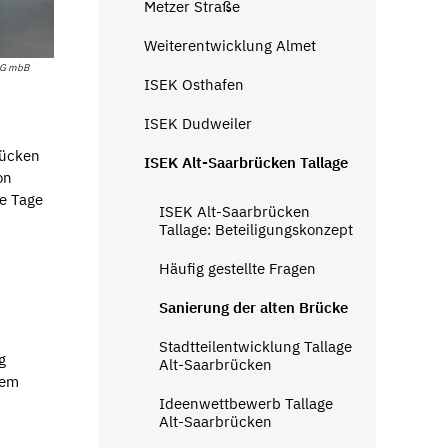
Metzer Straße
Weiterentwicklung Almet
rtG mbB
ISEK Osthafen
ISEK Dudweiler
rücken
ISEK Alt-Saarbrücken Tallage
on
e Tage
ISEK Alt-Saarbrücken
Tallage: Beteiligungskonzept
Häufig gestellte Fragen
Sanierung der alten Brücke
Stadtteilentwicklung Tallage
g
Alt-Saarbrücken
dem
Ideenwettbewerb Tallage
Alt-Saarbrücken