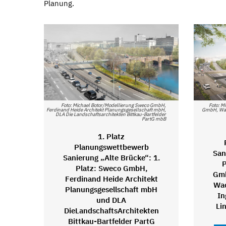
Planung.
Foto: Michael Botor/Modellierung Sweco GmbH,
Foto: M
Ferdinand Heide Architekt Planungsgesellschaft mbH,
GmbH, Wan
DLA Die Landschaftsarchitekten Bittkau-Bartfelder
PartG mbB
1. Platz
Planungswettbewerb
San
Sanierung „Alte Brücke“: 1.
P
Platz: Sweco GmbH,
Gmb
Ferdinand Heide Architekt
Wa
Planungsgesellschaft mbH
In
und DLA
Li
DieLandschaftsArchitekten
Bittkau-Bartfelder PartG