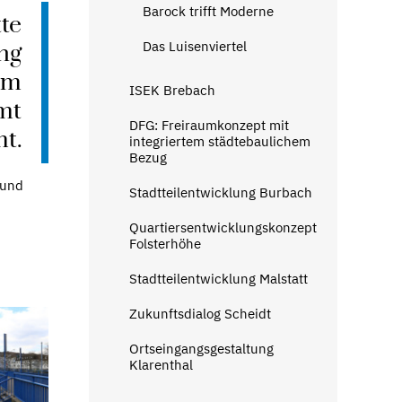
Barock trifft Moderne
te
Das Luisenviertel
ng
em
ISEK Brebach
mt
DFG: Freiraumkonzept mit
t.
integriertem städtebaulichem
Bezug
 und
Stadtteilentwicklung Burbach
Quartiersentwicklungskonzept
Folsterhöhe
Stadtteilentwicklung Malstatt
Zukunftsdialog Scheidt
Ortseingangsgestaltung
Klarenthal