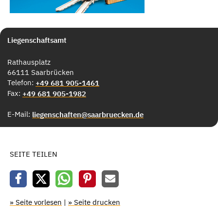
Liegenschaftsamt
Rathausplatz
66111 Saarbrücken
Telefon:
+49 681 905-1461
Fax:
+49 681 905-1982
E-Mail:
liegenschaften@saarbruecken.de
SEITE TEILEN
» Seite vorlesen
|
» Seite drucken