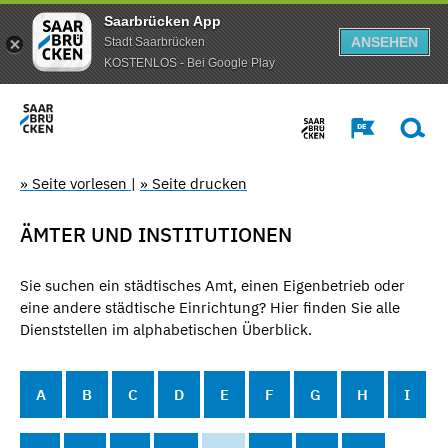
Saarbrücken App
ANSEHEN
Stadt Saarbrücken
KOSTENLOS - Bei Google Play
» Seite vorlesen
|
» Seite drucken
ÄMTER UND INSTITUTIONEN
Sie suchen ein städtisches Amt, einen Eigenbetrieb oder
eine andere städtische Einrichtung? Hier finden Sie alle
Dienststellen im alphabetischen Überblick.
A
B
C
D
E
F
G
H
I