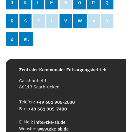
J
K
L
M
N
O
P
Q
R
S
T
U
V
W
X
Y
Z
all
Zentraler Kommunaler Entsorgungsbetrieb
Gaschhübel 1
66113 Saarbrücken
Telefon:
+49 681 905-2000
Fax:
+49 681 905-7400
E-Mail:
info@zke-sb.de
Website:
www.zke-sb.de