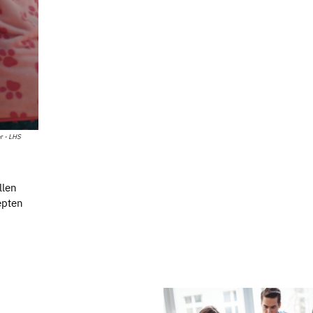
r - LHS
llen
epten