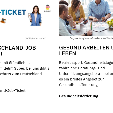
Besprechung - wavebreakmedia/Shutte
JobTicket - saarVV
GESUND ARBEITEN 
SCHLAND-JOB-
LEBEN
ET
Betriebssport, Gesundheitstag
n mit öffentlichen
zahlreiche Beratungs- und
itteln? Super, bei uns gibt's
Untersützungsangebote - bei un
schuss zum Deutschland-
es ein breites Angebot zur
Gesundheitsförderung.
and-Job-Ticket
Gesundheitsförderung