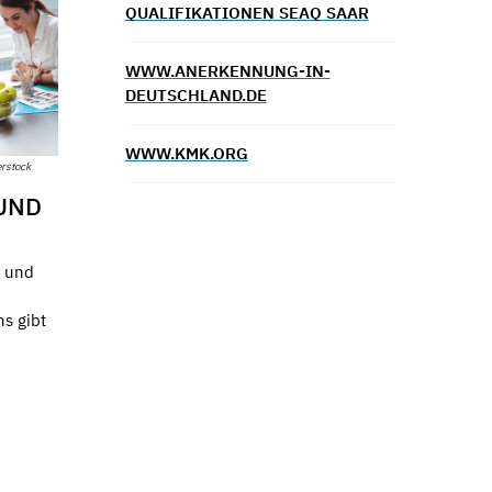
UALIFIKATIONEN SEAQ SAAR
WWW.ANERKENNUNG-IN-
DEUTSCHLAND.DE
WWW.KMK.ORG
rstock
UND
e und
s gibt