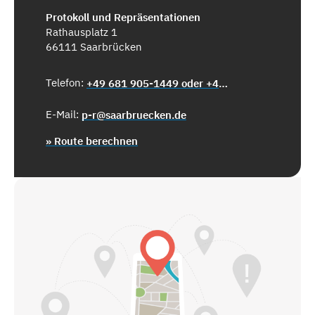
Protokoll und Repräsentationen
Rathausplatz 1
66111 Saarbrücken
Telefon:
+49 681 905-1449 oder +49 681 905-1423
E-Mail:
p-r@saarbruecken.de
» Route berechnen