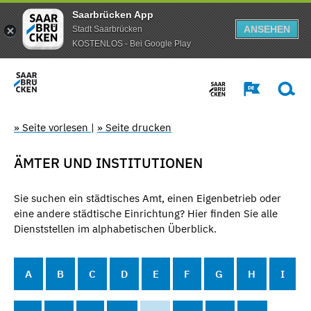
Saarbrücken App
ANSEHEN
Stadt Saarbrücken
KOSTENLOS - Bei Google Play
» Seite vorlesen
|
» Seite drucken
ÄMTER UND INSTITUTIONEN
Sie suchen ein städtisches Amt, einen Eigenbetrieb oder
eine andere städtische Einrichtung? Hier finden Sie alle
Dienststellen im alphabetischen Überblick.
A
B
C
D
E
F
G
H
I