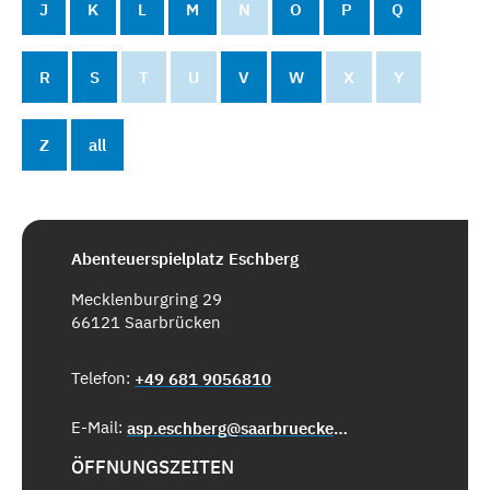
J
K
L
M
N
O
P
Q
R
S
T
U
V
W
X
Y
Z
all
Abenteuerspielplatz Eschberg
Mecklenburgring 29
66121 Saarbrücken
Telefon:
+49 681 9056810
E-Mail:
asp.eschberg@saarbruecken.de
ÖFFNUNGSZEITEN