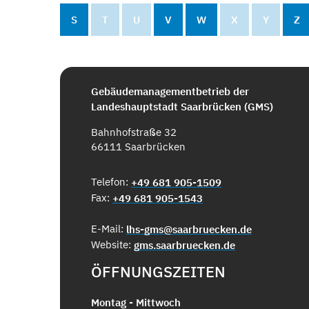
S
T
U
V
W
X
Y
Z
Gebäudemanagementbetrieb der
Landeshauptstadt Saarbrücken (GMS)
Bahnhofstraße 32
66111 Saarbrücken
Telefon:
+49 681 905-1509
Fax:
+49 681 905-1543
E-Mail:
lhs-gms@saarbruecken.de
Website:
gms.saarbruecken.de
ÖFFNUNGSZEITEN
Montag - Mittwoch