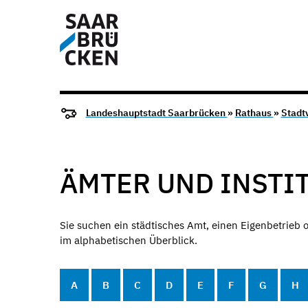
Landeshauptstadt Saarbrücken
»
Rathaus
»
Stadt
ÄMTER UND INSTI
Sie suchen ein städtisches Amt, einen Eigenbetrieb o
im alphabetischen Überblick.
A
B
C
D
E
F
G
H