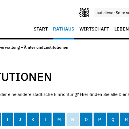
START
RATHAUS
WIRTSCHAFT
LEBEN
verwaltung
» Ämter und Institutionen
TUTIONEN
der eine andere städtische Einrichtung? Hier finden Sie alle Diens
I
J
K
L
M
N
O
P
Q
R