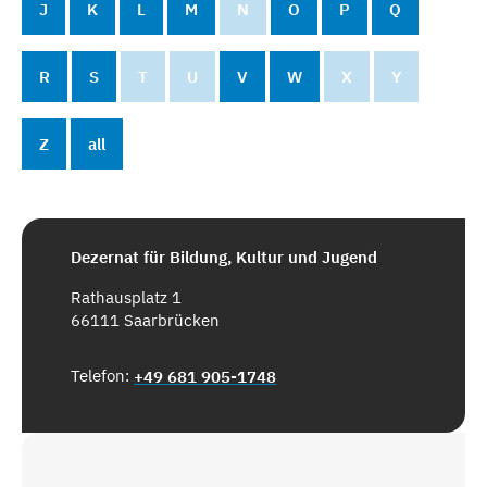
J
K
L
M
N
O
P
Q
R
S
T
U
V
W
X
Y
Z
all
Dezernat für Bildung, Kultur und Jugend
Rathausplatz 1
66111 Saarbrücken
Telefon:
+49 681 905-1748