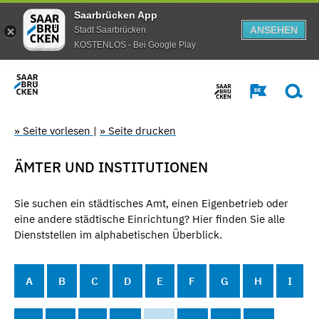
Saarbrücken App
ANSEHEN
Stadt Saarbrücken
KOSTENLOS - Bei Google Play
» Seite vorlesen
|
» Seite drucken
ÄMTER UND INSTITUTIONEN
Sie suchen ein städtisches Amt, einen Eigenbetrieb oder
eine andere städtische Einrichtung? Hier finden Sie alle
Dienststellen im alphabetischen Überblick.
A
B
C
D
E
F
G
H
I