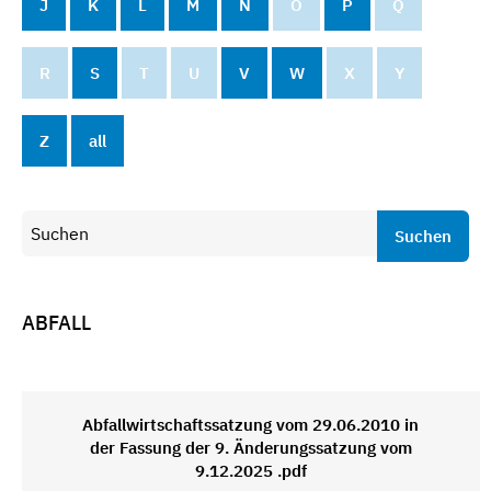
J
K
L
M
N
O
P
Q
R
S
T
U
V
W
X
Y
Z
all
Suchen
ABFALL
Abfallwirtschaftssatzung vom 29.06.2010 in
der Fassung der 9. Änderungssatzung vom
9.12.2025 .pdf