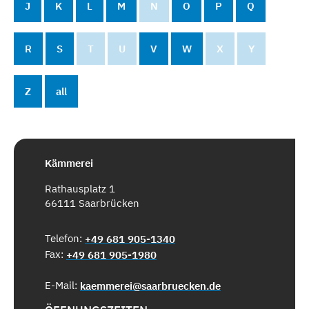
J
K
L
M
N
O
P
Q
R
S
T
U
V
W
X
Y
Z
all
Kämmerei
Rathausplatz 1
66111 Saarbrücken
Telefon:
+49 681 905-1340
Fax:
+49 681 905-1980
E-Mail:
kaemmerei@saarbruecken.de