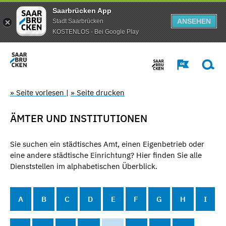
Saarbrücken App
ANSEHEN
Stadt Saarbrücken
KOSTENLOS - Bei Google Play
» Seite vorlesen
|
» Seite drucken
ÄMTER UND INSTITUTIONEN
Sie suchen ein städtisches Amt, einen Eigenbetrieb oder
eine andere städtische Einrichtung? Hier finden Sie alle
Dienststellen im alphabetischen Überblick.
A
B
C
D
E
F
G
H
I