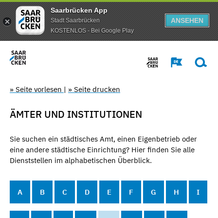
Saarbrücken App
ANSEHEN
Stadt Saarbrücken
KOSTENLOS - Bei Google Play
» Seite vorlesen
|
» Seite drucken
ÄMTER UND INSTITUTIONEN
Sie suchen ein städtisches Amt, einen Eigenbetrieb oder
eine andere städtische Einrichtung? Hier finden Sie alle
Dienststellen im alphabetischen Überblick.
A
B
C
D
E
F
G
H
I