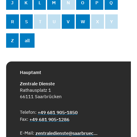
J
K
L
M
N
O
P
Q
R
S
T
U
V
W
X
Y
Z
all
Hauptamt
Zentrale Dienste
Rathausplatz 1
66111 Saarbrücken
Telefon:
+49 681 905-1850
Fax:
+49 681 905-1286
E-Mail:
zentraledienste@saarbruecken.de