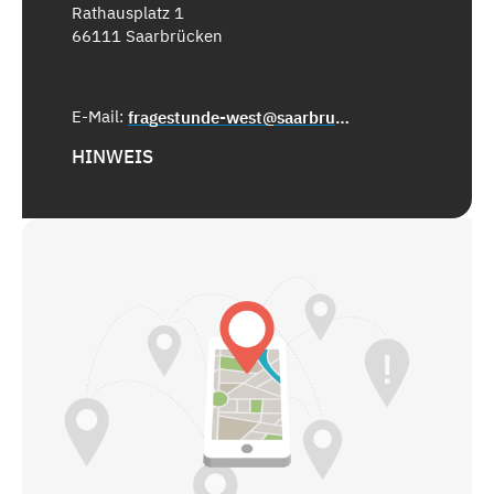
Rathausplatz 1
66111 Saarbrücken
E-Mail:
fragestunde-west@saarbruecken.de
HINWEIS