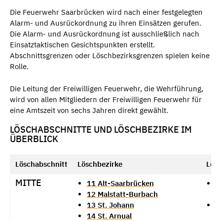
Die Feuerwehr Saarbrücken wird nach einer festgelegten
Alarm- und Ausrückordnung zu ihren Einsätzen gerufen.
Die Alarm- und Ausrückordnung ist ausschließlich nach
Einsatztaktischen Gesichtspunkten erstellt.
Abschnittsgrenzen oder Löschbezirksgrenzen spielen keine
Rolle.
Die Leitung der Freiwilligen Feuerwehr, die Wehrführung,
wird von allen Mitgliedern der Freiwilligen Feuerwehr für
eine Amtszeit von sechs Jahren direkt gewählt.
LÖSCHABSCHNITTE UND LÖSCHBEZIRKE IM
ÜBERBLICK
Löschabschnitt
Löschbezirke
Lös
MITTE
11 Alt-Saarbrücken
L
12 Malstatt-Burbach
J
13 St. Johann
L
14 St. Arnual
M