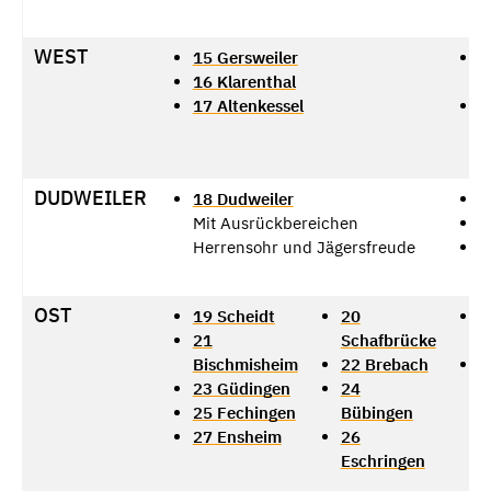
WEST
15 Gersweiler
L
16 Klarenthal
A
17 Altenkessel
L
S
DUDWEILER
18 Dudweiler
T
Mit Ausrückbereichen
C
Herrensohr und Jägersfreude
F
OST
19 Scheidt
20
L
21
Schafbrücke
n
Bischmisheim
22 Brebach
L
23 Güdingen
24
st
25 Fechingen
Bübingen
R
27 Ensheim
26
Eschringen