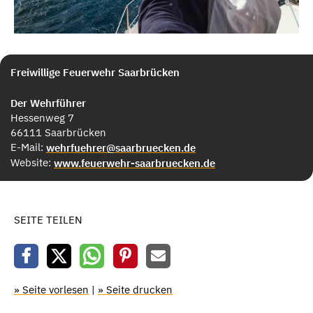
Freiwillige Feuerwehr Saarbrücken
Der Wehrführer
Hessenweg 7
66111 Saarbrücken
E-Mail:
wehrfuehrer@saarbruecken.de
Website:
www.feuerwehr-saarbruecken.de
SEITE TEILEN
» Seite vorlesen
|
» Seite drucken