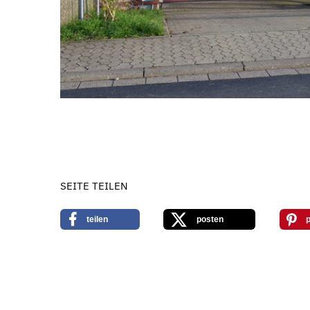
SEITE TEILEN
teilen
posten
p