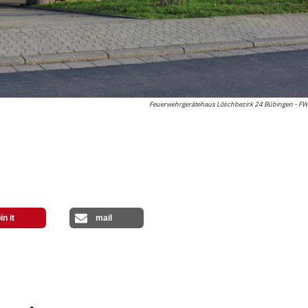
Feuerwehrgerätehaus Löschbezirk 24 Bübingen - F
in it
mail