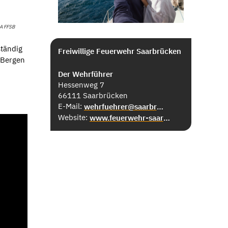
A FFSB
ständig
Freiwillige Feuerwehr Saarbrücken
 Bergen
Der Wehrführer
Hessenweg 7
66111 Saarbrücken
E-Mail:
wehrfuehrer@saarbruecken.de
Website:
www.feuerwehr-saarbruecken.de