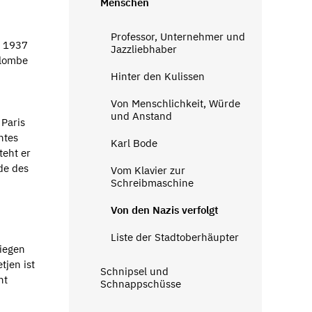
Menschen
Professor, Unternehmer und
s 1937
Jazzliebhaber
olombe
Hinter den Kulissen
Von Menschlichkeit, Würde
und Anstand
 Paris
htes
Karl Bode
teht er
nde des
Vom Klavier zur
Schreibmaschine
Von den Nazis verfolgt
Liste der Stadtoberhäupter
iegen
tjen ist
Schnipsel und
nt
Schnappschüsse