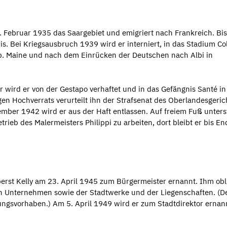
22. Februar 1935 das Saargebiet und emigriert nach Frankreich. Bi
aris. Bei Kriegsausbruch 1939 wird er interniert, in das Stadium C
ep. Maine und nach dem Einrücken der Deutschen nach Albi in
er wird er von der Gestapo verhaftet und in das Gefängnis Santé in
gen Hochverrats verurteilt ihn der Strafsenat des Oberlandesgeric
ember 1942 wird er aus der Haft entlassen. Auf freiem Fuß unters
trieb des Malermeisters Philippi zu arbeiten, dort bleibt er bis E
rst Kelly am 23. April 1945 zum Bürgermeister ernannt. Ihm obl
en Unternehmen sowie der Stadtwerke und der Liegenschaften. (De
ngsvorhaben.) Am 5. April 1949 wird er zum Stadtdirektor ernan