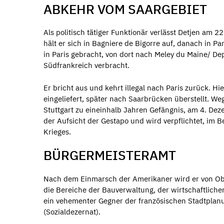
ABKEHR VOM SAARGEBIET
Als politisch tätiger Funktionär verlässt Detjen am 
hält er sich in Bagniere de Bigorre auf, danach in P
in Paris gebracht, von dort nach Meley du Maine/ D
Südfrankreich verbracht.
Er bricht aus und kehrt illegal nach Paris zurück. Hi
eingeliefert, später nach Saarbrücken überstellt. We
Stuttgart zu eineinhalb Jahren Gefängnis, am 4. Dez
der Aufsicht der Gestapo und wird verpflichtet, im Be
Krieges.
BÜRGERMEISTERAMT
Nach dem Einmarsch der Amerikaner wird er von Obe
die Bereiche der Bauverwaltung, der wirtschaftlich
ein vehementer Gegner der französischen Stadtplanu
(Sozialdezernat).