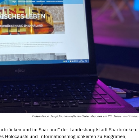
Präsentation des jüdischen digitalen Gedenkbuches am 20. Januar im Filmhau
aarbrücken und im Saarland“ der Landeshauptstadt Saarbrücken:
 Holocausts und Informationsmöglichkeiten zu Biografien,