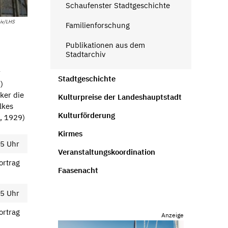
Schaufenster Stadtgeschichte
hiv/LHS
Familienforschung
Publikationen aus dem
Stadtarchiv
r
Stadtgeschichte
)
ker die
Kulturpreise der Landeshauptstadt
lkes
Kulturförderung
, 1929)
Kirmes
15 Uhr
Veranstaltungskoordination
rtrag
Faasenacht
15 Uhr
rtrag
Anzeige