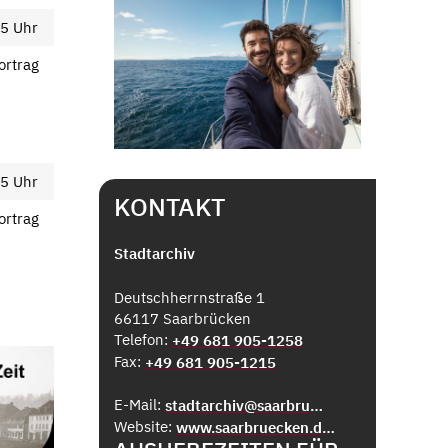
15 Uhr
rtrag
15 Uhr
KONTAKT
rtrag
Stadtarchiv
Deutschherrnstraße 1
66117 Saarbrücken
Telefon:
+49 681 905-1258
Fax:
+49 681 905-1215
E-Mail:
stadtarchiv@saarbruecken.de
Website:
www.saarbruecken.de/stadtarchiv