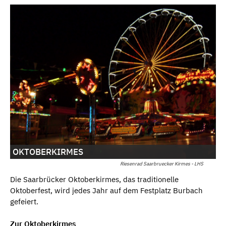
OKTOBERKIRMES
Riesenrad Saarbruecker Kirmes - LHS
Die Saarbrücker Oktoberkirmes, das traditionelle
Oktoberfest, wird jedes Jahr auf dem Festplatz Burbach
gefeiert.
Zur Oktoberkirmes