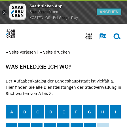
Saarbrücken App
ANSEHEN
Stadt Saarbrücken
KOSTENLOS - Bei Google Play
» Seite vorlesen
|
» Seite drucken
WAS ERLEDIGE ICH WO?
Der Aufgabenkatalog der Landeshauptstadt ist vielfältig.
Hier finden Sie alle Dienstleistungen der Stadtverwaltung in
Stichworten von A bis Z.
A
B
C
D
E
F
G
H
I