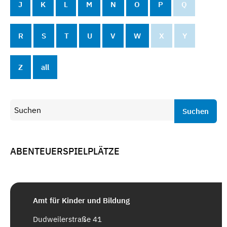
J
K
L
M
N
O
P
Q
R
S
T
U
V
W
X
Y
Z
all
Suchen
ABENTEUERSPIELPLÄTZE
Amt für Kinder und Bildung
Dudweilerstraße 41