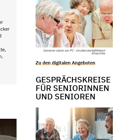
er
ücker
d
te,
Senioren sitzen am PC - shutterstock@Robert
Kneschke
en.
Zu den digitalen Angeboten
GESPRÄCHSKREISE
FÜR SENIORINNEN
UND SENIOREN