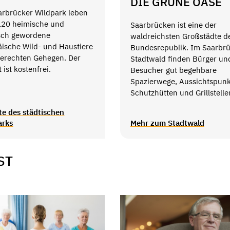
DIE GRÜNE OASE
arbrücker Wildpark leben
120 heimische und
Saarbrücken ist eine der
sch gewordene
waldreichsten Großstädte d
äische Wild- und Haustiere
Bundesrepublik. Im Saarbr
gerechten Gehegen. Der
Stadtwald finden Bürger un
t ist kostenfrei.
Besucher gut begehbare
Spazierwege, Aussichtspunk
Schutzhütten und Grillstell
te des städtischen
arks
Mehr zum Stadtwald
ST