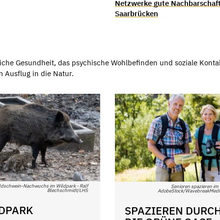
Netzwerke gute Nachbarschaft
Saarbrücken
rliche Gesundheit, das psychische Wohlbefinden und soziale Konta
 Ausflug in die Natur.
ldschwein-Nachwuchs im Wildpark - Ralf
Senioren spazieren im
Blechschmidt/LHS
AdobeStock/WavebreakMedi
DPARK
SPAZIEREN DURC