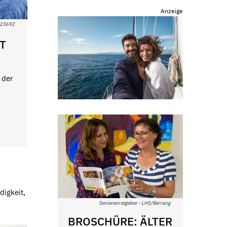
Anzeige
ID23692
T
 der
digkeit,
Seniorenratgeber - LHS/Berrang
BROSCHÜRE: ÄLTER