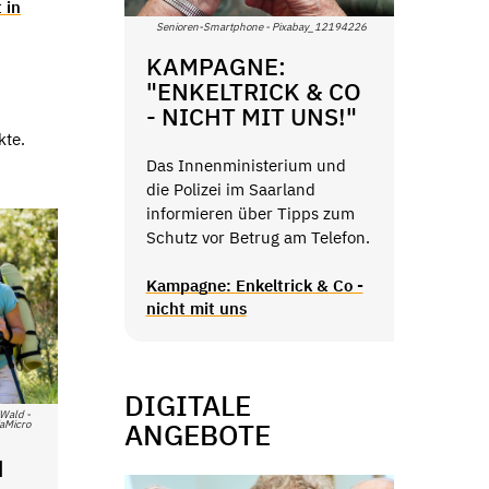
 in
Senioren-Smartphone - Pixabay_12194226
KAMPAGNE:
"ENKELTRICK & CO
- NICHT MIT UNS!"
kte.
Das Innenministerium und
die Polizei im Saarland
informieren über Tipps zum
Schutz vor Betrug am Telefon.
Kampagne: Enkeltrick & Co -
nicht mit uns
DIGITALE
 Wald -
ANGEBOTE
aMicro
H