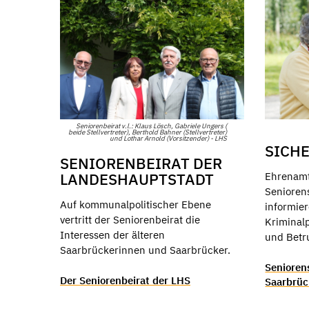
Seniorenbeirat v.l.: Klaus Lösch, Gabriele Ungers (
beide Stellvertreter), Berthold Bahner (Stellvertreter)
und Lothar Arnold (Vorsitzender) - LHS
SICH
SENIORENBEIRAT DER
LANDESHAUPTSTADT
Ehrenamt
Senioren
Auf kommunalpolitischer Ebene
informie
vertritt der Seniorenbeirat die
Kriminalp
Interessen der älteren
und Bet
Saarbrückerinnen und Saarbrücker.
Senioren
Der Seniorenbeirat der LHS
Saarbrü