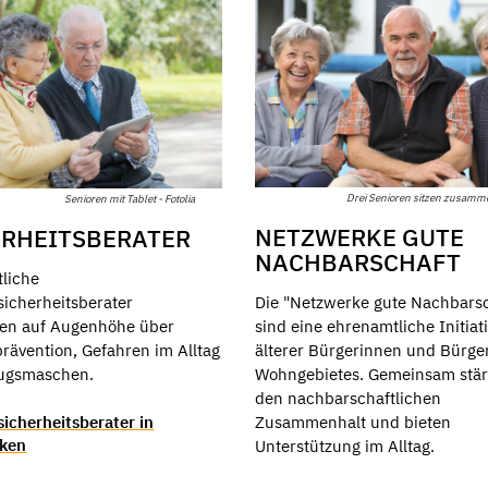
Drei Senioren sitzen zusamm
Senioren mit Tablet - Fotolia
NETZWERKE GUTE
ERHEITSBERATER
NACHBARSCHAFT
liche
sicherheitsberater
Die "Netzwerke gute Nachbarsc
ren auf Augenhöhe über
sind eine ehrenamtliche Initiat
rävention, Gefahren im Alltag
älterer Bürgerinnen und Bürge
rugsmaschen.
Wohngebietes. Gemeinsam stär
den nachbarschaftlichen
sicherheitsberater in
Zusammenhalt und bieten
cken
Unterstützung im Alltag.