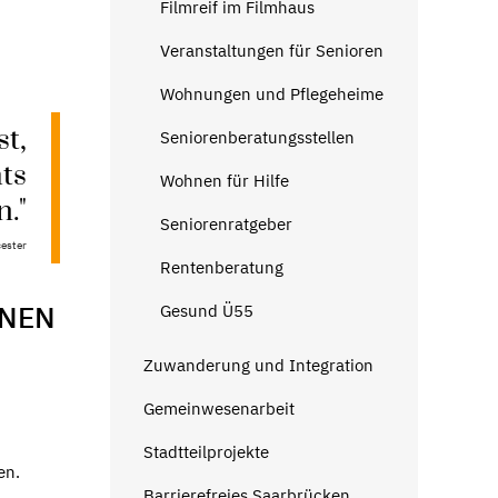
Filmreif im Filmhaus
Veranstaltungen für Senioren
Wohnungen und Pflegeheime
st,
Seniorenberatungsstellen
ts
Wohnen für Hilfe
."
Seniorenratgeber
cester
Rentenberatung
NNEN
Gesund Ü55
Zuwanderung und Integration
Gemeinwesenarbeit
Stadtteilprojekte
en.
Barrierefreies Saarbrücken