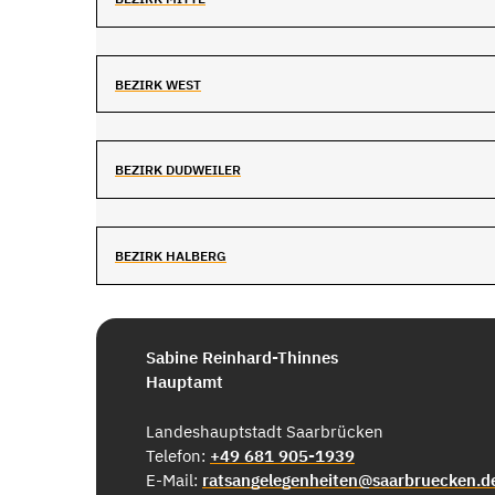
BEZIRK WEST
BEZIRK DUDWEILER
BEZIRK HALBERG
Sabine Reinhard-Thinnes
Hauptamt
Landeshauptstadt Saarbrücken
Telefon:
+49 681 905-1939
E-Mail:
ratsangelegenheiten@saarbruecken.d