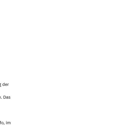
g der
. Das
fo, im