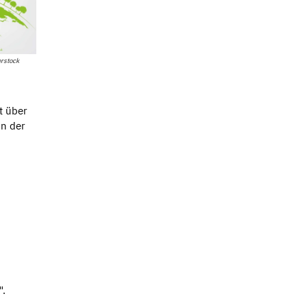
rstock
t über
in der
".