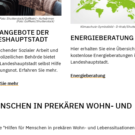
oto: Shutterstock/Goffkein) - Aufwärmen
(Foto: Goffkein/Shutterstock)
Klimaschutz-Symbolbild - D-Krab/Shutte
SANGEBOTE DER
ENERGIEBERATUNG
ESHAUPTSTADT
Hier erhalten Sie eine Übersich
uchender Sozialer Arbeit und
kostenlose Energieberatungen 
olizeilichen Behörde bietet
Landeshauptstadt.
Landeshauptstadt selbst Hilfe
ungsnot. Erfahren Sie mehr.
Energieberatung
 Sie mehr
ENSCHEN IN PREKÄREN WOHN- UND
üre "Hilfen für Menschen in prekären Wohn- und Lebenssituationen