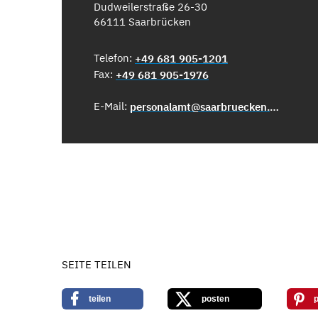
Dudweilerstraße 26-30
66111 Saarbrücken
Telefon:
+49 681 905-1201
Fax:
+49 681 905-1976
E-Mail:
personalamt@saarbruecken.de
SEITE TEILEN
teilen
posten
p