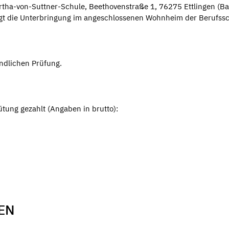
ertha-von-Suttner-Schule, Beethovenstraße 1, 76275 Ettlingen (B
gt die Unterbringung im angeschlossenen Wohnheim der Berufssc
ündlichen Prüfung.
ung gezahlt (Angaben in brutto):
EN