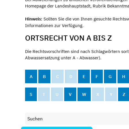
Homepage der Landeshauptstadt, Rubrik Bekanntma
Hinweis:
Sollten Sie die von Ihnen gesuchte Rechtsv
Informationen zur Verfügung.
ORTSRECHT VON A BIS Z
Die Rechtsvorschriften sind nach Schlagwörtern sort
Abwassersatzung unter A - Abwasser).
A
B
C
D
E
F
G
H
S
T
U
V
W
X
Y
Z