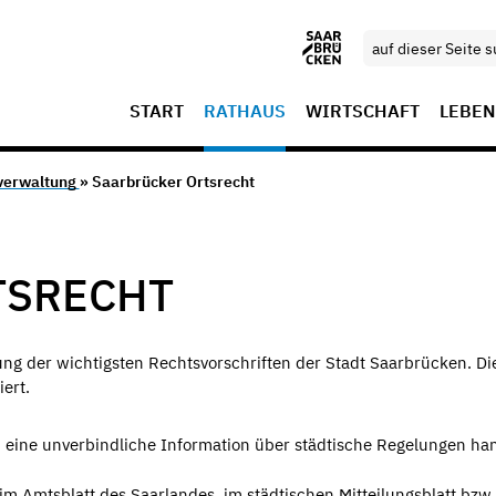
START
RATHAUS
WIRTSCHAFT
LEBEN
verwaltung
» Saarbrücker Ortsrecht
TSRECHT
g der wichtigsten Rechtsvorschriften der Stadt Saarbrücken. Di
ert.
um eine unverbindliche Information über städtische Regelungen ha
 Amtsblatt des Saarlandes, im städtischen Mitteilungsblatt bzw.