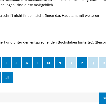
chungen, sind diese maßgeblich.
orschrift nicht finden, steht Ihnen das Hauptamt mit weiteren
iert und unter den entsprechenden Buchstaben hinterlegt (Beispi
I
J
K
L
M
N
O
P
Q
R
all
S