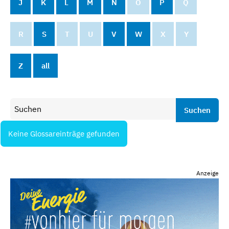
J
K
L
M
N
O
P
Q
R
S
T
U
V
W
X
Y
Z
all
Suchen
Keine Glossareinträge gefunden
Anzeige