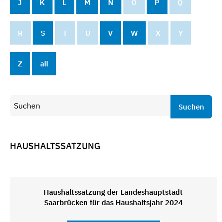
J
K
L
M
N
O
P
Q
R
S
T
U
V
W
X
Y
Z
all
Suchen
HAUSHALTSSATZUNG
Haushaltssatzung der Landeshauptstadt
Saarbrücken für das Haushaltsjahr 2024