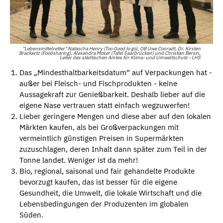
"Lebensmittelretter" Natascha Henry (Too Good to go), OB Uwe Conradt, Dr. Kirsten
Brackertz (Foodsharing), Alexandra Moser (Tafel Saarbrücken) und Christian Bersin,
Leiter des städtischen Amtes für Klima- und Umweltschutz - LHS
Das „Mindesthaltbarkeitsdatum“ auf Verpackungen hat -
außer bei Fleisch- und Fischprodukten - keine
Aussagekraft zur Genießbarkeit. Deshalb lieber auf die
eigene Nase vertrauen statt einfach wegzuwerfen!
Lieber geringere Mengen und diese aber auf den lokalen
Märkten kaufen, als bei Großverpackungen mit
vermeintlich günstigen Preisen in Supermärkten
zuzuschlagen, deren Inhalt dann später zum Teil in der
Tonne landet. Weniger ist da mehr!
Bio, regional, saisonal und fair gehandelte Produkte
bevorzugt kaufen, das ist besser für die eigene
Gesundheit, die Umwelt, die lokale Wirtschaft und die
Lebensbedingungen der Produzenten im globalen
Süden.