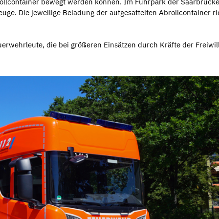
brollcontainer bewegt werden können. Im Fuhrpark der Saarbrücke
uge. Die jeweilige Beladung der aufgesattelten Abrollcontainer r
erwehrleute, die bei größeren Einsätzen durch Kräfte der Freiwil